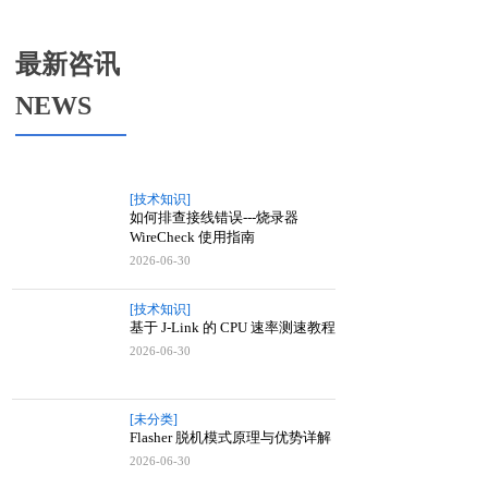
高新技术企业证书
SEGGER杰出经销商奖
最新咨讯
NEWS
[技术知识]
如何排查接线错误---烧录器
WireCheck 使用指南
2026-06-30
[技术知识]
基于 J-Link 的 CPU 速率测速教程
2026-06-30
[未分类]
Flasher 脱机模式原理与优势详解
2026-06-30