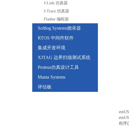
J-Link 仿真器
J-Trace 仿真器
Flasher 编程器
Softlog Systems烧录器
RTOS 中间件软件
集成开发环境
XJTAG 边界扫描测试系统
Proteus仿真设计工具
Manta Systems
评估板
emU
emU
程序