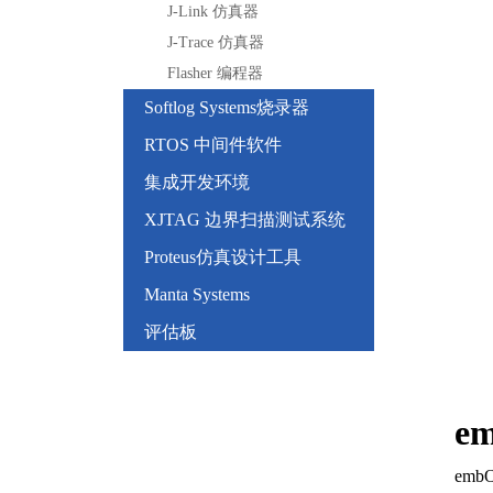
J-Link 仿真器
J-Trace 仿真器
Flasher 编程器
Softlog Systems烧录器
RTOS 中间件软件
集成开发环境
XJTAG 边界扫描测试系统
Proteus仿真设计工具
Manta Systems
评估板
e
em