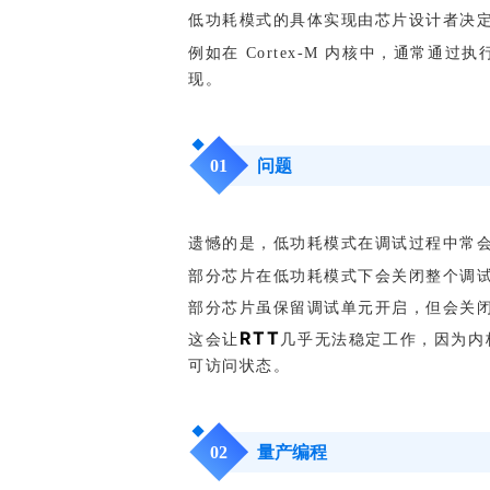
低功耗模式的具体实现由芯片设计者决
例如在 Cortex‑M 内核中，通常通过执
现。
0
1
问题
遗憾的是，低功耗模式在调试过程中常
部分芯片在低功耗模式下会关闭整个调试单
部分芯片虽保留调试单元开启，但会关闭内部
RTT
这会让
几乎无法稳定工作，因为内
可访问状态。
0
2
量产编程