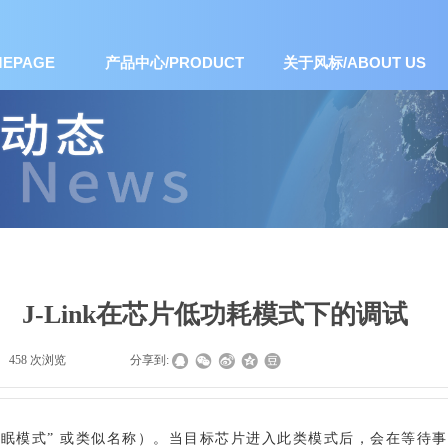
EPAGE
产品中心/PRODUCT
关于风标/ABOUT US
J-Link在芯片低功耗模式下的调试 ​
458
次浏览
|
|
分享到:
睡眠模式” 或类似名称）。当目标芯片进入此类模式后，会在等待